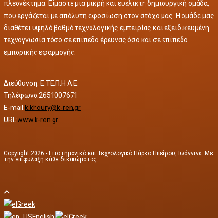
πλεονέκτημα. Είμαστε μια μικρή και ευέλικτη δημιουργική ομάδα,
που εργάζεται με απόλυτη αφοσίωση στον στόχο μας. Η ομάδα μας
διαθέτει υψηλό βαθμό τεχνολογικής εμπειρίας και εξειδικευμένη
τεχνογνωσία τόσο σε επίπεδο έρευνας όσο και σε επίπεδο
εμπορικής εφαρμογής.
Διεύθυνση: Ε.ΤΕ.Π.Η Α.Ε.
Τηλέφωνο:2651007671
E-mail:
k.khoury@k-ren.gr
URL:
www.k-ren.gr
Copyright 2026 - Επιστημονικό και Τεχνολογικό Πάρκο Ηπείρου, Ιωάννινα. Με
την επιφύλαξη κάθε δικαιώματος.
Greek
English
Greek