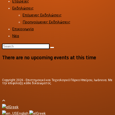
Εταιρείες
Εκδηλώσεις
Επόμενες Εκδηλώσεις
Προηγούμενες Εκδηλώσεις
Επικοινωνία
Νέα
Search
this
There are no upcoming events at this time
website
Copyright 2026 - Επιστημονικό και Τεχνολογικό Πάρκο Ηπείρου, Ιωάννινα. Με
την επιφύλαξη κάθε δικαιώματος.
Greek
English
Greek