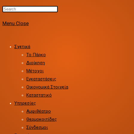
Press
website
Escape
Menu
Close
to
close
search
the
search
Σχετικά
panel.
Το Πάρκο
Διοίκηση
Μέτοχοι
Εγκαταστάσεις
Οικονομικά Στοιχεία
Καταστατικό
Υπηρεσίες
Αμφιθέατρο
Θερμοκοιτίδες
Σύνδεσμοι